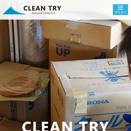
5
メニュー
〒427-0036
静岡県島田市三ッ合町1341番地の8
TEL : 0547-39-3650
営業時間：9：00～18：00【土日祝日 対応可能】
メールでもお客様からのご相談を承っております。お気軽
にご相談ください。
お問い合わせ
Copyright c 株式会社クリーントライ
All Rights Reserved.